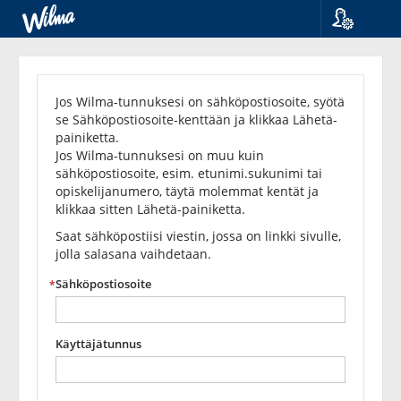
Kieli
Unohditko
Suomi
Svenska
salasanasi?
Jos Wilma-tunnuksesi on sähköpostiosoite, syötä
English
se Sähköpostiosoite-kenttään ja klikkaa Lähetä-
painiketta.
Jos Wilma-tunnuksesi on muu kuin
sähköpostiosoite, esim. etunimi.sukunimi tai
opiskelijanumero, täytä molemmat kentät ja
klikkaa sitten Lähetä-painiketta.
Saat sähköpostiisi viestin, jossa on linkki sivulle,
jolla salasana vaihdetaan.
Sähköpostiosoite
Käyttäjätunnus