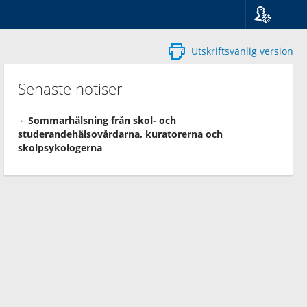
Språk
Suomi
Utskriftsvänlig version
Svenska
English
Senaste notiser
Sommarhälsning från skol- och
studerandehälsovårdarna, kuratorerna och
skolpsykologerna